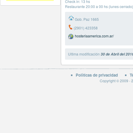
Check in: 13 hs
Restaurante 20:00 a 00 hs (lunes cerrado
Gob. Paz 1665
(2901) 423358
hosteriaamerica.com.ar/
Ultima modificación
30 de Abril del 201
Políticas de privacidad
T
Copyright © 2009 - 