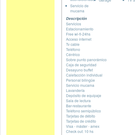
Servicio de
mucama
Descripción
Servicios
Estacionamiento
Free wi-fi-24hs
Acceso internet
Tv cable
Teléfono
Céntrico
Sobre punto panorámico
Caja de seguridad
Desayuno buffet
Calefacción individual
Personal bilingüe
Servicio mucama
Lavandería
Depósito de equipaje
Sala de lectura
Bar-restaurante
Teléfono semipúblico
Tarjetas de débito
Tarjetas de crédito
Visa - máster - amex
Check out: 10 hs