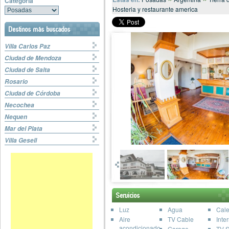
Categoría
Hosteria y restaurante america
Destinos más buscados
Villa Carlos Paz
Ciudad de Mendoza
Ciudad de Salta
Rosario
Ciudad de Córdoba
Necochea
Nequen
Mar del Plata
Villa Gesell
Servicios
Luz
Agua
Cale
Aire
TV Cable
Inte
acondicionado
Garage
TV S