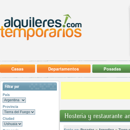
Casas
Departamentos
Posadas
Filtrar por
País
Provincia
Hosteria y restaurante a
Ciudad
»
»
Estás en:
Posadas
Argentina
Tierra 