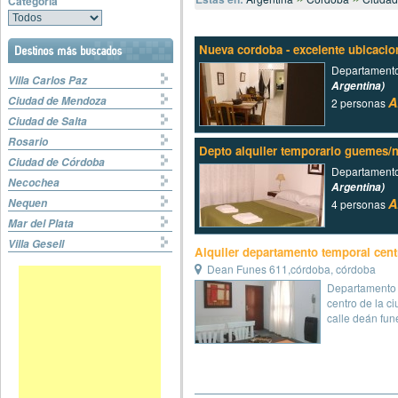
Categoría
Nueva cordoba - excelente ubicacio
Destinos más buscados
Departament
Villa Carlos Paz
Argentina)
A
Ciudad de Mendoza
2 personas
Ciudad de Salta
Rosario
Depto alquiler temporario guemes/
Ciudad de Córdoba
Departament
Necochea
Argentina)
A
Nequen
4 personas
Mar del Plata
Villa Gesell
Alquiler departamento temporal cen
Dean Funes 611,córdoba, córdoba
Departamento 
centro de la c
calle deán fune