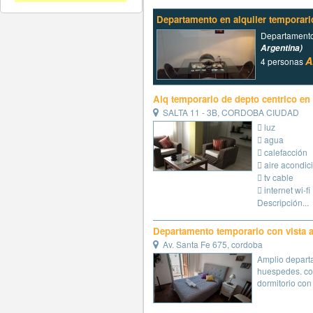
Departamento en alquiler temporari
Departament
Argentina)
A
4 personas
Alq temporario de depto centrico en
SALTA 11 - 3B, CORDOBA CIUDAD
 luz
 agua
 calefacción
 aire acondi
 tv cable
 internet wi-fi
Descripción...
Departamento temporario con vista a
Av. Santa Fe 675, cordoba
Amplio depart
huespedes. co
dormitorio con 