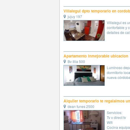
Villalegui dpto temporario en cordo
jujuy 197
Villalegui es 
confortable y
detalles de cal
Apartamento inmejorable ubicacion
Bv Illia 500
Luminoso dep
dormitorio loca
nueva córdoba,
Alquiler temporario te regalalmos un
dean funes 2500
Servicios:
Tv x direct tv
Wifi
Cocina equipa