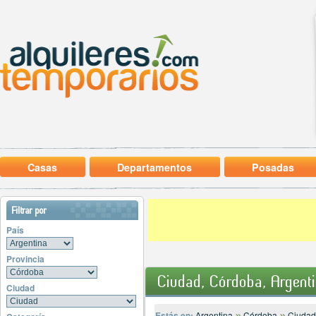
Casas
Departamentos
Posadas
Filtrar por
País
Provincia
Ciudad, Córdoba, Argent
Ciudad
»
»
Estás en:
Argentina
Córdoba
Ciudad