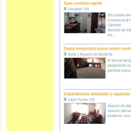
Dpto cordoba capital
Oncativo 130
Dto turistas te
2 personas $
Céntrico
Servicio de bl
Air...
Depto temporario-micro centro cord
Salta y Rosario de Santa Fe
El lemuel temp
alojamiento con
pantalla plana 
Departamento amoblado y equipado -
Dean Funes 122
Alquiler de de
corazón del ce
peatonal, muy c