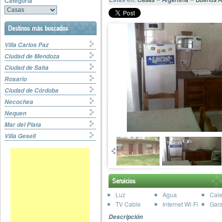
Categoría
Destinos más buscados
Villa Carlos Paz
Ciudad de Mendoza
Ciudad de Salta
Rosario
Ciudad de Córdoba
Necochea
Nequen
Mar del Plata
Villa Gesell
Servicios
Luz
Agua
Cale
TV Cable
Internet Wi-Fi
Gar
Descripción