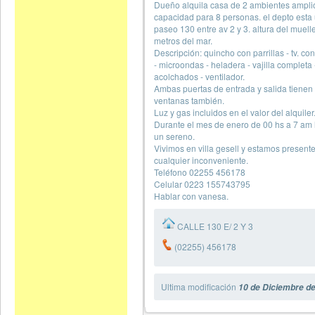
Dueño alquila casa de 2 ambientes ampli
capacidad para 8 personas. el depto esta
paseo 130 entre av 2 y 3. altura del muell
metros del mar.
Descripción: quincho con parrillas - tv. con 
- microondas - heladera - vajilla completa 
acolchados - ventilador.
Ambas puertas de entrada y salida tienen 
ventanas también.
Luz y gas incluidos en el valor del alquiler
Durante el mes de enero de 00 hs a 7 am
un sereno.
Vivimos en villa gesell y estamos present
cualquier inconveniente.
Teléfono 02255 456178
Celular 0223 155743795
Hablar con vanesa.
CALLE 130 E/ 2 Y 3
(02255) 456178
Ultima modificación
10 de Diciembre de