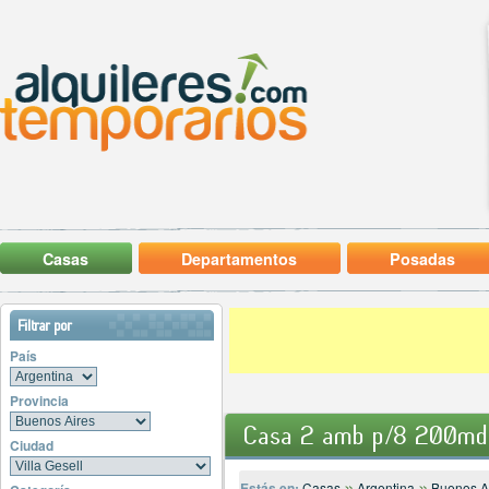
Casas
Departamentos
Posadas
Filtrar por
País
Provincia
Casa 2 amb p/8 200md
Ciudad
»
»
Estás en:
Casas
Argentina
Buenos A